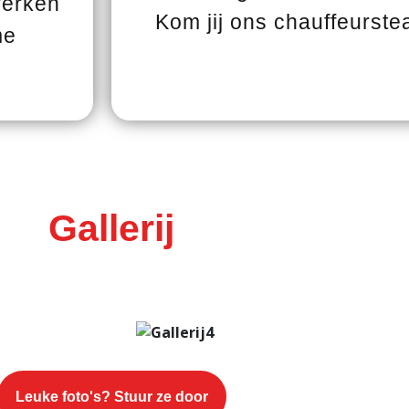
werken
Kom jij ons chauffeurst
me
Gallerij
Leuke foto's? Stuur ze door