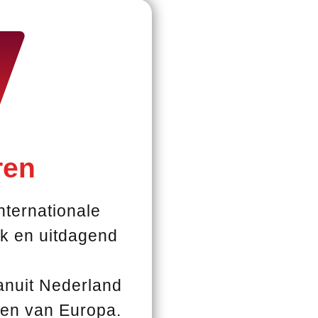
ren
nternationale
uk en uitdagend
vanuit Nederland
den van Europa.