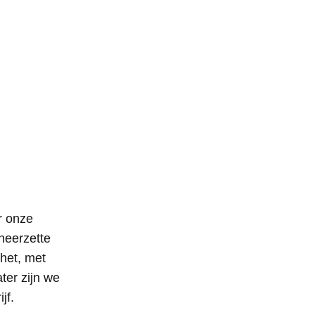
r onze
 neerzette
het, met
ater zijn we
jf.