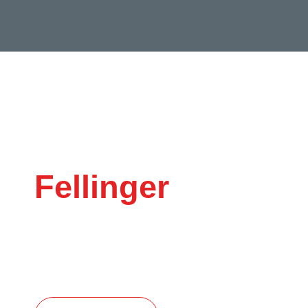
Fellinger
Transpo
This is Photoshop’s version of Lorem Ip
auctor aliquet. Aenean sollicitudin, lor
consequat ipsum, nec sagittis