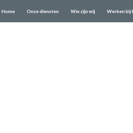
Home
Onze diensten
Wie zijn wij
Werken bij 
rt
sum. Proin gravida nibh vel velit
em quis bibendum auctor, nisi elit