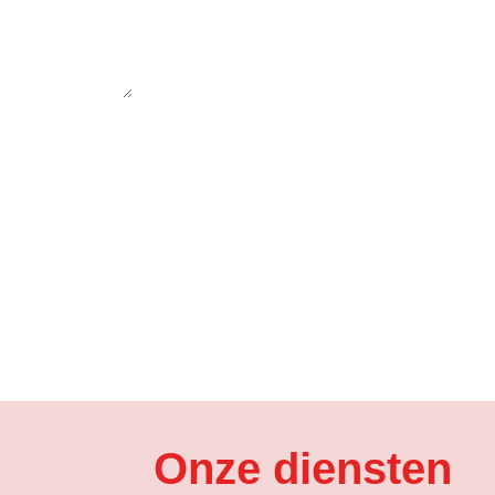
Fellinger International
Nieuweweg 28a, 930
IBAN:
NL76RABO036725
K.v.K:
56995428
BTW:
NL852394627B01
Onze diensten